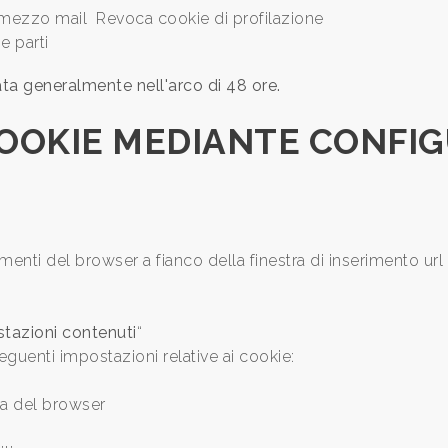
 mezzo mail Revoca cookie di profilazione
e parti
rata generalmente nell'arco di 48 ore.
 COOKIE MEDIANTE CONFI
menti del browser a fianco della finestra di inserimento url
tazioni contenuti
“
eguenti impostazioni relative ai cookie:
ura del browser