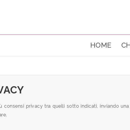
HOME
CH
VACY
ù consensi privacy tra quelli sotto indicati, inviando un
are.