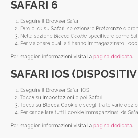
SAFARI 6
Bagni
minimi
Eseguire il Browser Safari
Fare click su
Safari
, selezionare
Preferenze
e pre
Qualsiasi
Nella sezione
Blocca Cookie
specificare come Safa
Per visionare quali siti hanno immagazzinato i coo
1
Per maggiori informazioni visita la
pagina dedicata
.
2
SAFARI IOS (DISPOSITIV
3
Eseguire il Browser Safari iOS
Tocca su
Impostazioni
e poi
Safari
4
Tocca su
Blocca Cookie
e scegli tra le varie opzio
Per cancellare tutti i cookie immagazzinati da Safa
5
Per maggiori informazioni visita la
pagina dedicata
.
5+