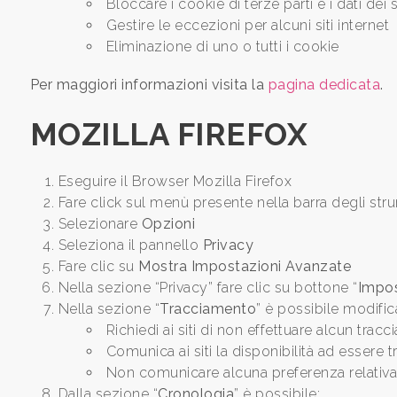
Bloccare i cookie di terze parti e i dati dei si
Prezzo
Gestire le eccezioni per alcuni siti internet
Eliminazione di uno o tutti i cookie
Per maggiori informazioni visita la
pagina dedicata
.
MOZILLA FIREFOX
Totale
Eseguire il Browser Mozilla Firefox
mq
Fare click sul menù presente nella barra degli stru
Selezionare
Opzioni
Seleziona il pannello
Privacy
Fare clic su
Mostra Impostazioni Avanzate
Nella sezione “Privacy” fare clic su bottone “
Impos
Nella sezione “
Tracciamento
” è possibile modific
Richiedi ai siti di non effettuare alcun trac
Comunica ai siti la disponibilità ad essere t
Locali
Non comunicare alcuna preferenza relativa 
minimi
Dalla sezione “
Cronologia
” è possibile: