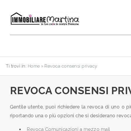
Codice
HOME
CHI
Contratto
SIAMO
Qualsiasi
IMMOBILI
›
Ti trovi in:
Home
Revoca consensi privacy
Vendita
CONTATTI
REVOCA CONSENSI PRI
Scegli
dove
Gentile utente, puoi richiedere la revoca di uno o pi
cercare
riportando una o più opzioni che si desiderano revoc
Provincia
Revoca Comunicazioni a mezzo mail