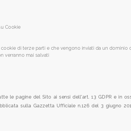
 su Cookie
 i cookie di terze parti e che vengono inviati da un dominio d
on verranno mai salvati
utte le pagine del Sito ai sensi dell'art. 13 GDPR e in o
bblicata sulla Gazzetta Ufficiale n.126 del 3 giugno 201