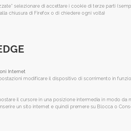
ate” selezionare di accettare i cookie di terze parti (sempre
lla chiusura di Firefox o di chiedere ogni volta)
EDGE
oni Internet
ostazioni modificare il dispositivo di scorrimento in funzio
spostare il cursore in una posizione intermedia in modo da 
b inserire un sito internet e quindi premere su Blocca o Cons