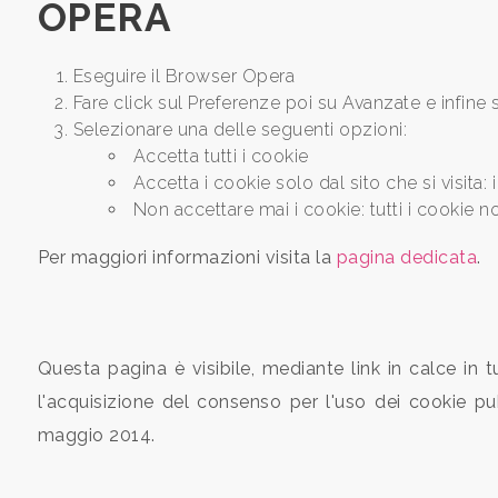
OPERA
Eseguire il Browser Opera
Camere
Fare click sul Preferenze poi su Avanzate e infine
minime
Selezionare una delle seguenti opzioni:
Accetta tutti i cookie
Qualsiasi
Accetta i cookie solo dal sito che si visita:
Non accettare mai i cookie: tutti i cookie n
1
Per maggiori informazioni visita la
pagina dedicata
.
2
3
Questa pagina è visibile, mediante link in calce in t
l'acquisizione del consenso per l'uso dei cookie pu
4
maggio 2014.
5