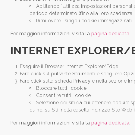
Abilitando “Utilizza impostazioni personalizz
periodo determinato (fino alla loro scadenza, a
Qualsiasi
Rimuovere i singoli cookie immagazzinati
1
Per maggiori informazioni visita la
pagina dedicata
.
INTERNET EXPLORER/
2
3
Eseguire il Browser Internet Explorer/Edge
Fare click sul pulsante
Strumenti
e scegliere
Opzi
Fare click sulla scheda
Privacy
e nella sezione Imp
4
Bloccare tutti i cookie
Consentire tutti i cookie
5
Selezione dei siti da cui ottenere cookie: 
quindi su Siti, nella casella Indirizzo Sito We
5+
Per maggiori informazioni visita la
pagina dedicata
.