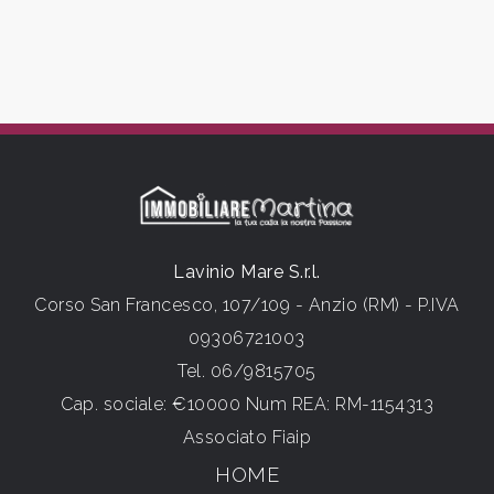
Camere
minime
Qualsiasi
1
Lavinio Mare S.r.l.
2
Corso San Francesco, 107/109 - Anzio (RM) - P.IVA
09306721003
3
Tel.
06/9815705
Cap. sociale: €10000 Num REA: RM-1154313
4
Associato Fiaip
HOME
5