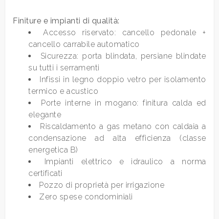
Bagni
Finiture e impianti di qualità:
minimi
Accesso riservato: cancello pedonale +
cancello carrabile automatico
Qualsiasi
Sicurezza: porta blindata, persiane blindate
su tutti i serramenti
1
Infissi in legno doppio vetro per isolamento
termico e acustico
Porte interne in mogano: finitura calda ed
2
elegante
Riscaldamento a gas metano con caldaia a
3
condensazione ad alta efficienza (classe
energetica B)
Impianti elettrico e idraulico a norma
4
certificati
Pozzo di proprietà per irrigazione
5
Zero spese condominiali
5+