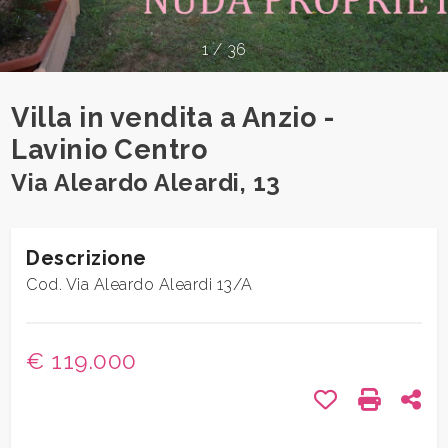
1
/
36
Comune
Villa in vendita a Anzio -
Lavinio Centro
Via Aleardo Aleardi, 13
Tipologia
-
Descrizione
multiscelta
Cod. Via Aleardo Aleardi 13/A
Qualsiasi
€ 119.000
Residenziali
Preferiti: Cod.
Stampa: 
Con