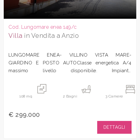
Cod. Lungomare enea 149/c
Villa
in Vendita a Anzio
LUNGOMARE ENEA- VILLINO VISTA MARE-
GIARDINO E POSTO AUTOClasse energetica A/4
massimo livello disponibile. Impianto
fotovoltaico"Svegliarsi...
108
mq
2
Bagni
3
Camere
€ 299.000
DETTAGLI