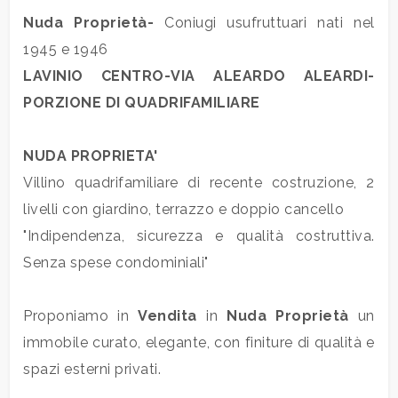
Prezzo
Nuda Proprietà-
Coniugi usufruttuari nati nel
1945 e 1946
LAVINIO CENTRO-VIA ALEARDO ALEARDI-
PORZIONE DI QUADRIFAMILIARE
NUDA PROPRIETA'
Totale
Villino quadrifamiliare di recente costruzione, 2
mq
livelli con giardino, terrazzo e doppio cancello
"Indipendenza, sicurezza e qualità costruttiva.
Senza spese condominiali"
Proponiamo in
Vendita
in
Nuda Proprietà
un
immobile curato, elegante, con finiture di qualità e
Locali
spazi esterni privati.
minimi