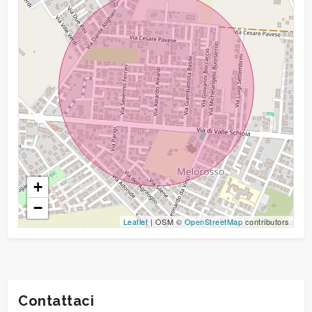
+
−
Leaflet
| OSM ©
OpenStreetMap
contributors
Contattaci