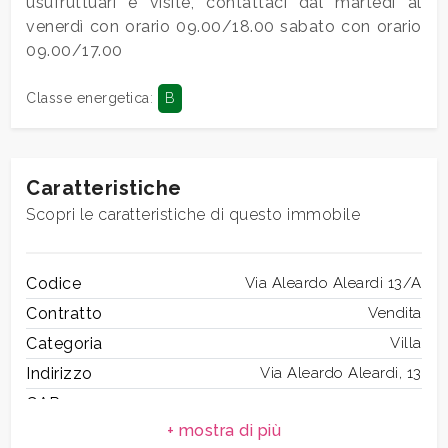
usufruttuari e visite, contattaci dal martedì al
venerdì con orario 09.00/18.00 sabato con orario
09.00/17.00
5+
Classe energetica
:
B
Altre
opzioni
-
Caratteristiche
multiscelta
Scopri le caratteristiche di questo immobile
Giardino
Codice
Via Aleardo Aleardi 13/A
Contratto
Vendita
Posto auto/Box
Categoria
Villa
Indirizzo
Via Aleardo Aleardi, 13
Balcone/Terrazzo
CAP
42
Ascensore
Comune
Anzio