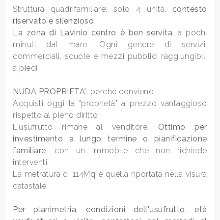
Struttura quadrifamiliare: solo 4 unità,
contesto
riservato e silenzioso
La zona di Lavinio centro è ben servita
, a pochi
Camere
minuti dal mare. Ogni genere di servizi,
minime
commerciali, scuole e mezzi pubblici raggiungibili
a piedi
Qualsiasi
NUDA PROPRIETA'
: perchè conviene
1
Acquisti oggi la "proprietà" a prezzo vantaggioso
rispetto al pieno diritto.
L'usufrutto rimane al venditore.
Ottimo per
2
investimento a lungo termine o pianificazione
familiare
, con un immobile che non richiede
3
interventi.
La metratura di 114Mq è quella riportata nella visura
catastale
4
Per planimetria, condizioni dell'usufrutto, età
5