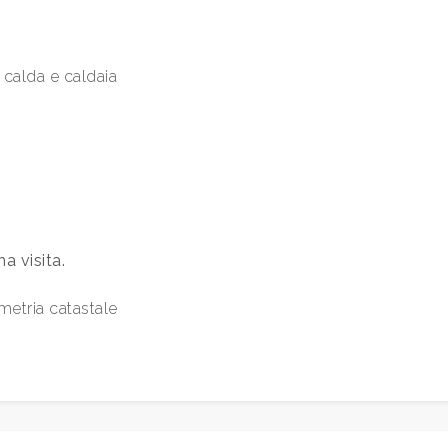
 calda e caldaia
a visita.
metria catastale