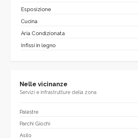
Esposizione
5+
Cucina
Aria Condizionata
Altre
Infissi in legno
opzioni
-
multiscelta
Giardino
Nelle vicinanze
Servizi e infrastrutture della zona
Posto auto/Box
Palestre
Balcone/Terrazzo
Parchi Giochi
Ascensore
Asilo