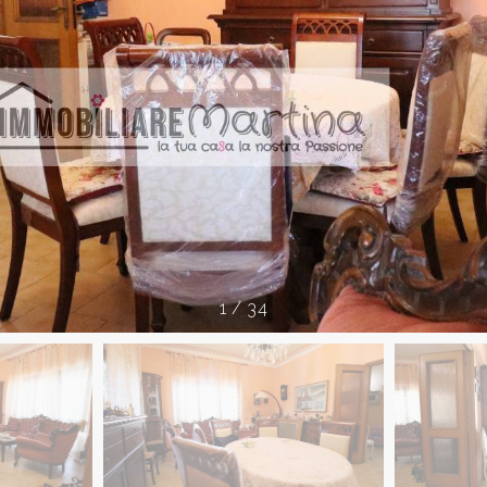
1
/
34