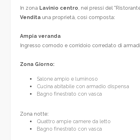
In zona
Lavinio centro
, nei pressi del "Ristoran
Qualsiasi
Vendita
una proprietà, così composta:
1
Ampia veranda
Ingresso comodo e corridoio corredato di armadio 
2
Zona Giorno:
3
Salone ampio e luminoso
Cucina abitabile con armadio dispensa
4
Bagno finestrato con vasca
5
Zona notte:
Quattro ampie camere da letto
5+
Bagno finestrato con vasca