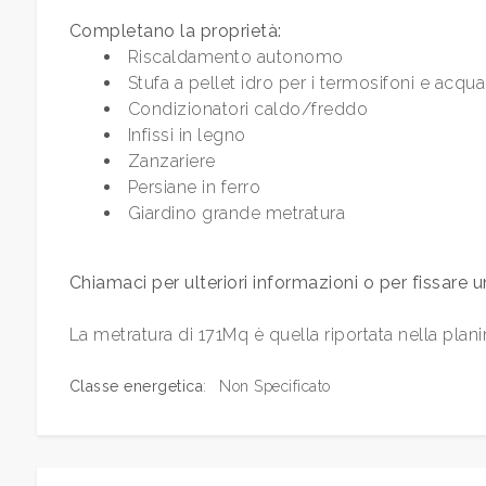
Bagni
Completano la proprietà:
minimi
Riscaldamento autonomo
Stufa a pellet idro per i termosifoni e acqua
Qualsiasi
Condizionatori caldo/freddo
Infissi in legno
Zanzariere
1
Persiane in ferro
Giardino grande metratura
2
Chiamaci per ulteriori informazioni o per fissare un
3
La metratura di 171Mq è quella riportata nella plani
4
Classe energetica
:
Non Specificato
5
5+