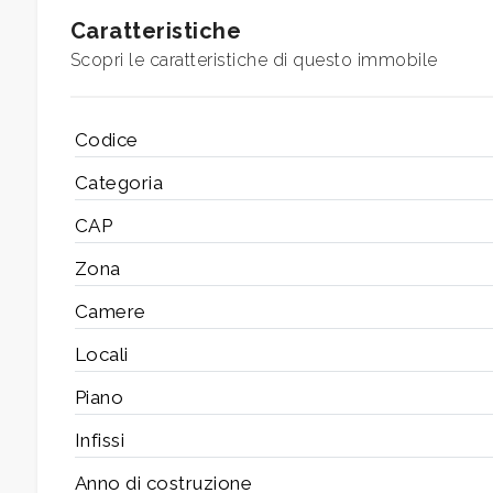
Caratteristiche
Scopri le caratteristiche di questo immobile
Camere
minime
Codice
Qualsiasi
Categoria
CAP
1
Zona
2
Camere
Locali
3
Piano
4
Infissi
Anno di costruzione
5