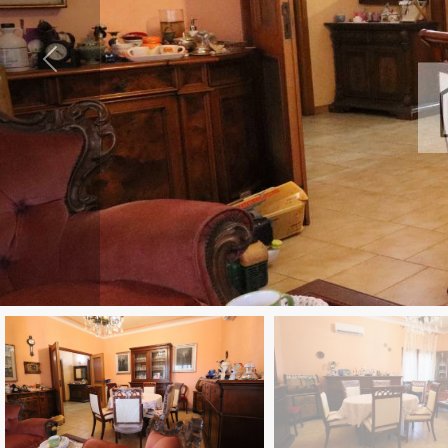
Comune
Tipologia
-
multiscelta
Qualsiasi
Residenziali