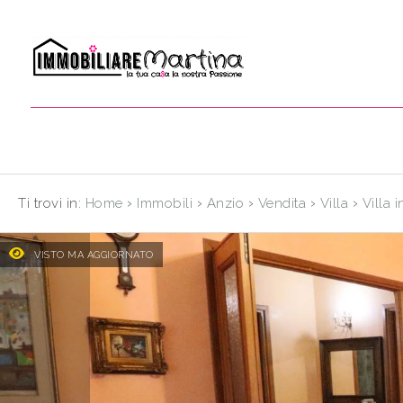
Codice
HOME
CHI
Contratto
SIAMO
Qualsiasi
IMMOBILI
›
›
›
›
›
Ti trovi in:
Home
Immobili
Anzio
Vendita
Villa
Villa 
Vendita
CONTATTI
VISTO MA AGGIORNATO
Scegli
dove
cercare
Provincia