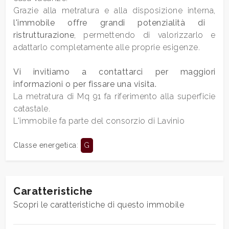
Bagni
Grazie alla metratura e alla disposizione interna,
minimi
l'immobile offre grandi potenzialità di
ristrutturazione
, permettendo di valorizzarlo e
adattarlo completamente alle proprie esigenze.
Qualsiasi
Vi invitiamo a contattarci per maggiori
1
informazioni o per fissare una visita.
La metratura di Mq 91 fa riferimento alla superficie
catastale.
2
L'immobile fa parte del consorzio di Lavinio
3
Classe energetica
:
G
4
Caratteristiche
5
Scopri le caratteristiche di questo immobile
5+