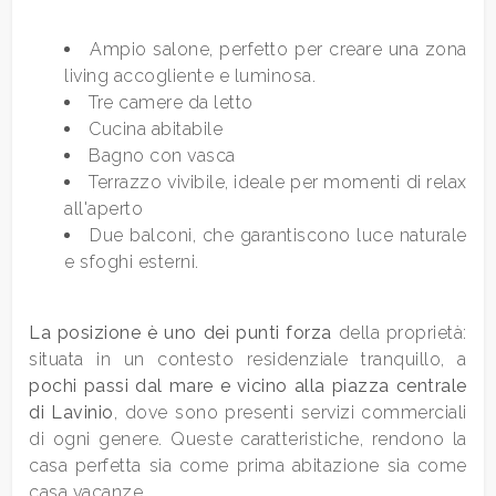
Ampio salone, perfetto per creare una zona
Qualsiasi
living accogliente e luminosa.
Tre camere da letto
1
Cucina abitabile
Bagno con vasca
2
Terrazzo vivibile, ideale per momenti di relax
all'aperto
Due balconi, che garantiscono luce naturale
3
e sfoghi esterni.
4
La posizione è uno dei punti forza
della proprietà:
situata in un contesto residenziale tranquillo, a
5
pochi passi dal mare e vicino alla piazza centrale
di Lavinio
, dove sono presenti servizi commerciali
5+
di ogni genere. Queste caratteristiche, rendono la
casa perfetta sia come prima abitazione sia come
casa vacanze.