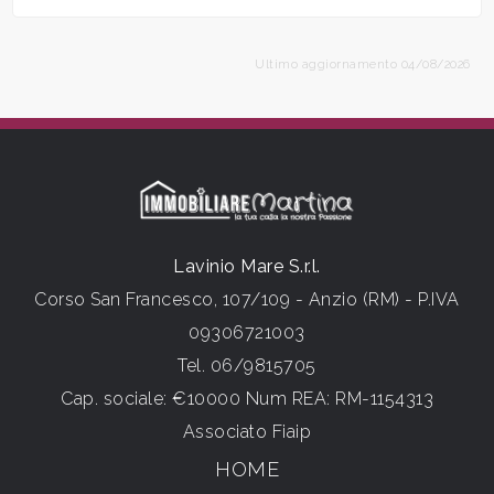
Ultimo aggiornamento 04/08/2026
Lavinio Mare S.r.l.
Corso San Francesco, 107/109 - Anzio (RM) - P.IVA
09306721003
Tel.
06/9815705
Cap. sociale: €10000 Num REA: RM-1154313
Associato Fiaip
HOME