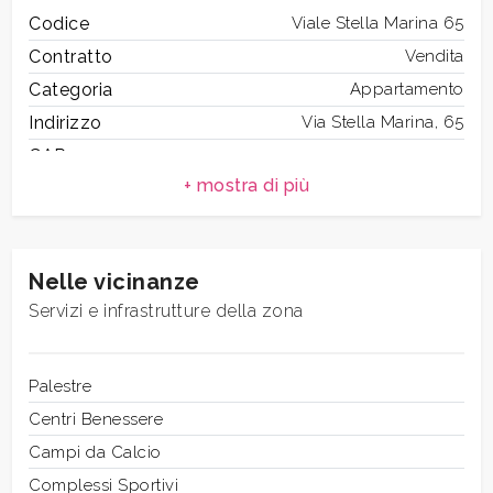
Codice
Viale Stella Marina 65
Contratto
Vendita
Camere
Categoria
Appartamento
minime
Indirizzo
Via Stella Marina, 65
CAP
42
Qualsiasi
Comune
Anzio
Zona
Lavinio Lido di Enea
1
Totale mq
91 mq
Nelle vicinanze
Camere
3
2
Servizi e infrastrutture della zona
Bagni
1
Locali
4
3
Anno di costruzione
Palestre
1970
Stato attuale
Centri Benessere
Libero al rogito
4
Balconi
Campi da Calcio
Presente
Distanza mare/lago
Complessi Sportivi
300 mt.
5