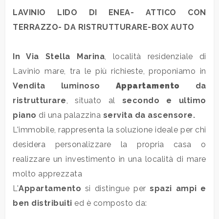
Prezzo
LAVINIO LIDO DI ENEA- ATTICO CON
TERRAZZO- DA RISTRUTTURARE-BOX AUTO
In Via Stella Marina
, località residenziale di
Lavinio mare, tra le più richieste, proponiamo in
Vendita
luminoso
Appartamento
da
Totale
ristrutturare
, situato al
secondo e ultimo
mq
piano
di una palazzina
servita da ascensore.
L'immobile, rappresenta la soluzione ideale per chi
desidera personalizzare la propria casa o
realizzare un investimento in una località di mare
molto apprezzata
L'
Appartamento
si distingue per
spazi ampi e
Locali
ben distribuiti
ed è composto da:
minimi