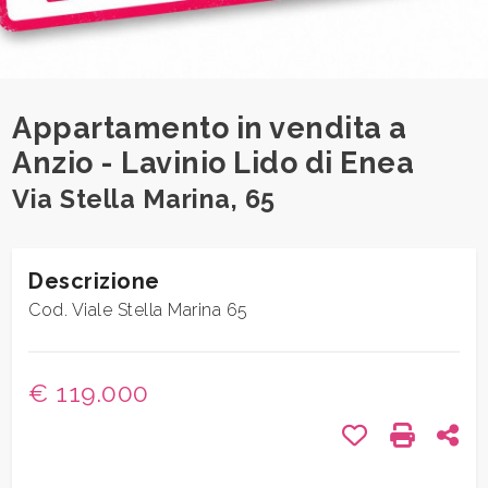
1
/
31
Comune
Appartamento in vendita a
Anzio - Lavinio Lido di Enea
Via Stella Marina, 65
Tipologia
-
Descrizione
multiscelta
Cod. Viale Stella Marina 65
Qualsiasi
€ 119.000
Residenziali
Preferiti: Cod.
Stampa: 
Con