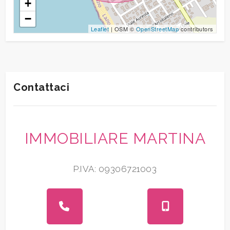
+
−
Leaflet
| OSM ©
OpenStreetMap
contributors
Contattaci
IMMOBILIARE MARTINA
P.IVA: 09306721003