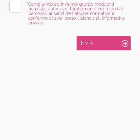
*
Compilando ed inviando questo modulo di
Bagni
richiesta, autorizzo il trattamento dei miei dati
minimi
personali ai sensi dell'attuale normativa e
confermo di aver preso visione dell'informativa
privacy.
Qualsiasi
INVIA
1
2
3
4
5
5+