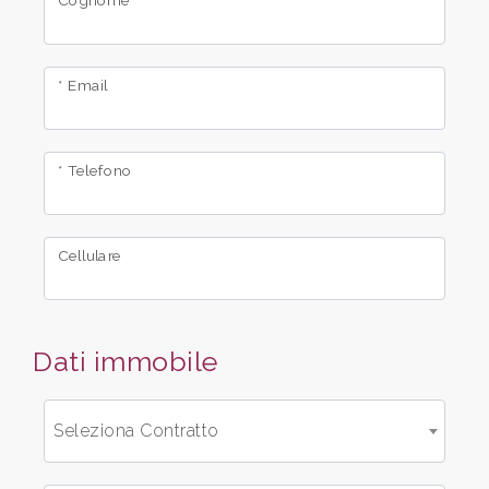
Cognome
Comune
* Email
* Telefono
Tipologia
Cellulare
-
multiscelta
Dati immobile
Qualsiasi
Residenziali
Seleziona Contratto