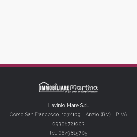
Camere
minime
Qualsiasi
1
2
3
Lavinio Mare S.r.l.
Corso San Francesco, 107/109 - Anzio (RM) - P.IVA
4
09306721003
Tel.
06/9815705
5