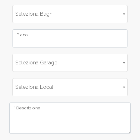
Seleziona Bagni
Qualsiasi
1
Piano
2
Seleziona Garage
3
4
Seleziona Locali
5
* Descrizione
5+