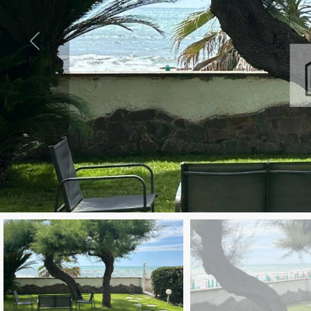
Comune
Tipologia
-
multiscelta
Qualsiasi
Residenziali