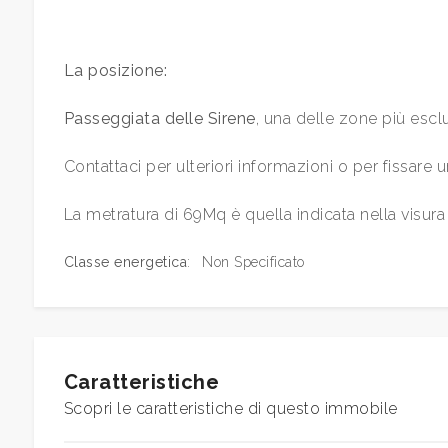
Bagni
minimi
La posizione:
Qualsiasi
Passeggiata delle Sirene
, una delle zone più esclu
1
Contattaci per ulteriori informazioni o per fissare u
La metratura di 69Mq è quella indicata nella visura 
2
Classe energetica
:
Non Specificato
3
4
Caratteristiche
5
Scopri le caratteristiche di questo immobile
5+