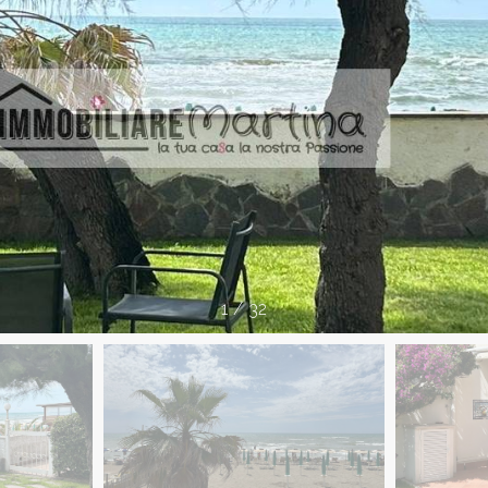
1
/
32