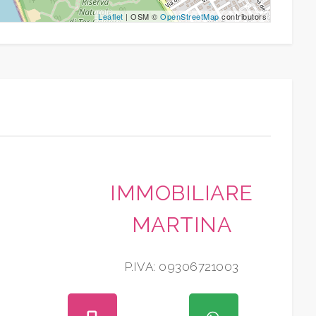
Leaflet
| OSM ©
OpenStreetMap
contributors
IMMOBILIARE
MARTINA
P.IVA: 09306721003