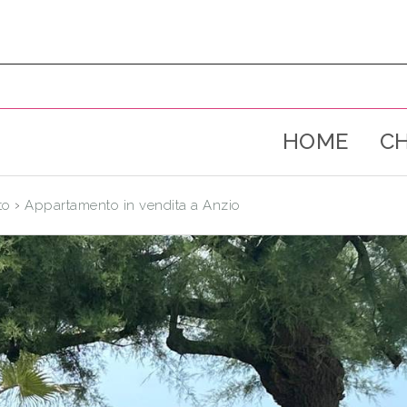
HOME
CH
›
to
Appartamento in vendita a Anzio