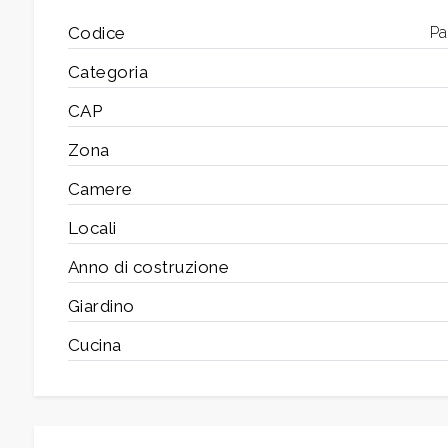
Codice
Pa
Camere
Categoria
minime
CAP
Zona
Qualsiasi
Camere
1
Locali
Anno di costruzione
2
Giardino
3
Cucina
4
5