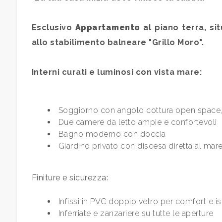
Qualsiasi
Esclusivo
Appartamento
al piano terra, si
allo stabilimento balneare "Grillo Moro".
1
Interni curati e luminosi con vista mare:
2
3
Soggiorno con angolo cottura open space,
Due camere da letto ampie e confortevoli
Bagno moderno con doccia
4
Giardino privato con discesa diretta al mare
5
Finiture e sicurezza:
5+
Infissi in PVC doppio vetro per comfort e 
Inferriate e zanzariere su tutte le aperture