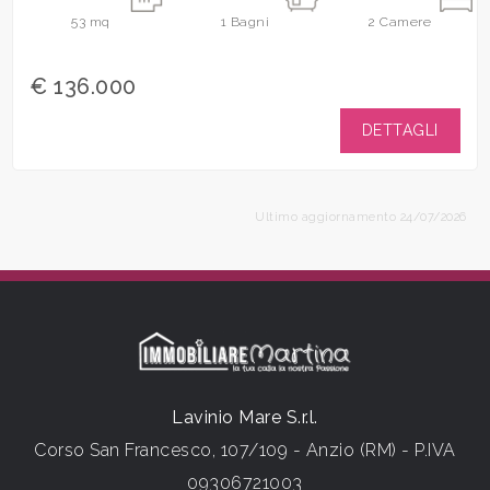
53
mq
1
Bagni
2
Camere
€ 136.000
DETTAGLI
Ultimo aggiornamento 24/07/2026
Lavinio Mare S.r.l.
Corso San Francesco, 107/109 - Anzio (RM) - P.IVA
09306721003