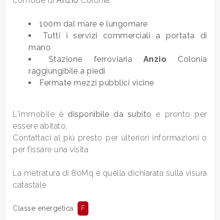
comode di
Anzio
Colonia.
100m dal mare e lungomare
Camere
Tutti i servizi commerciali a portata di
minime
mano
Stazione ferroviaria
Anzio
Colonia
raggiungibile a piedi
Qualsiasi
Fermate mezzi pubblici vicine
1
L'immobile è
disponibile da subito
e pronto per
essere abitato.
2
Contattaci al più presto per ulteriori informazioni o
per fissare una visita
3
La metratura di 80Mq è quella dichiarata sulla visura
catastale
4
Classe energetica
:
F
5