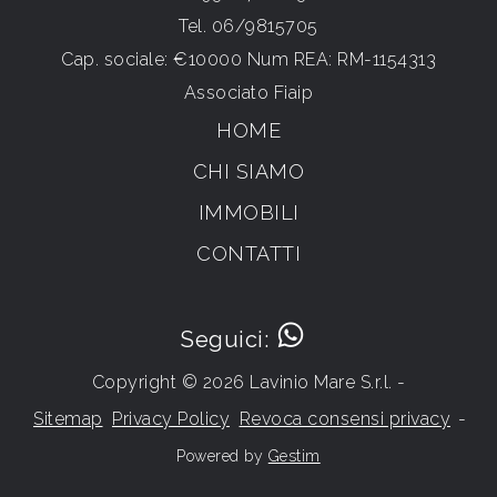
Tel.
06/9815705
Cap. sociale: €10000 Num REA: RM-1154313
Associato Fiaip
HOME
CHI SIAMO
IMMOBILI
CONTATTI
Seguici:
Copyright © 2026 Lavinio Mare S.r.l. -
Sitemap
Privacy Policy
Revoca consensi privacy
-
Powered by
Gestim
Torna su