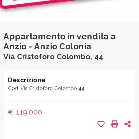
1
/
32
Comune
Appartamento in vendita a
Anzio - Anzio Colonia
Via Cristoforo Colombo, 44
Tipologia
-
Descrizione
multiscelta
Cod. Via Cristoforo Colombo 44
Qualsiasi
€ 119.000
Residenziali
Preferiti: Cod
Stampa: 
Con