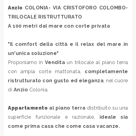
Prezzo
Anzio
COLONIA- VIA CRISTOFORO COLOMBO-
TRILOCALE RISTRUTTURATO
A 100 metri dal mare con corte privata
"Il comfort della città e il relax del mare in
un'unica soluzione"
Totale
Proponiamo in
Vendita
un trilocale al piano terra
mq
con ampia corte mattonata,
completamente
ristrutturato con gusto ed eleganza
, nel cuore
di
Anzio
Colonia.
Appartamento
al piano terra
distribuito su una
superficie funzionale e razionale,
ideale sia
Locali
come prima casa che come casa vacanze.
minimi