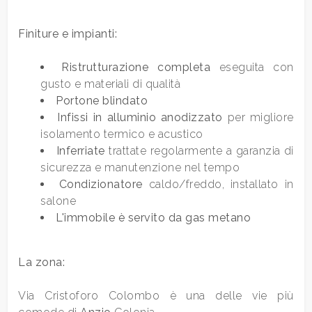
Bagni
minimi
Finiture e impianti:
Ristrutturazione completa
eseguita con
Qualsiasi
gusto e materiali di qualità
Portone blindato
1
Infissi in alluminio anodizzato
per migliore
isolamento termico e acustico
2
Inferriate
trattate regolarmente a garanzia di
sicurezza e manutenzione nel tempo
Condizionatore
caldo/freddo, installato in
3
salone
L'immobile è servito da gas metano
4
La zona:
5
Via Cristoforo Colombo è una delle vie più
5+