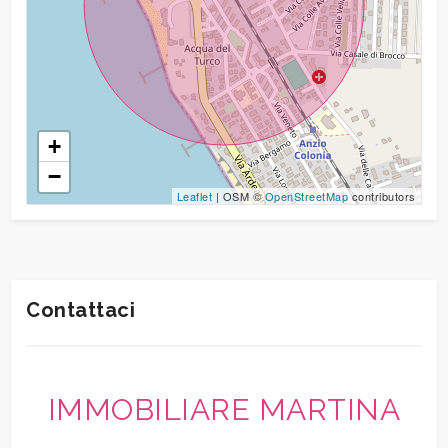
+
−
Leaflet
| OSM ©
OpenStreetMap
contributors
Contattaci
IMMOBILIARE MARTINA