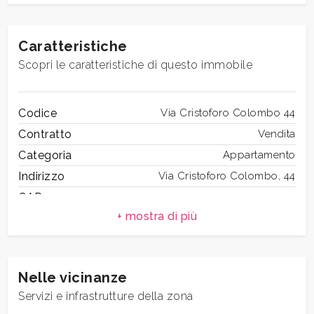
5+
Caratteristiche
Scopri le caratteristiche di questo immobile
Altre
opzioni
Codice
Via Cristoforo Colombo 44
-
Contratto
Vendita
multiscelta
Categoria
Appartamento
Indirizzo
Via Cristoforo Colombo, 44
Giardino
CAP
42
Comune
Anzio
Posto auto/Box
Zona
Anzio Colonia
Totale mq
80 mq
Balcone/Terrazzo
Nelle vicinanze
Camere
2
Servizi e infrastrutture della zona
Bagni
1
Ascensore