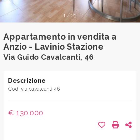
1
/
23
Comune
Appartamento in vendita a
Anzio - Lavinio Stazione
Via Guido Cavalcanti, 46
Tipologia
-
Descrizione
multiscelta
Cod. via cavalcanti 46
Qualsiasi
€ 130.000
Residenziali
Preferiti: Cod.
Stampa: 
Con