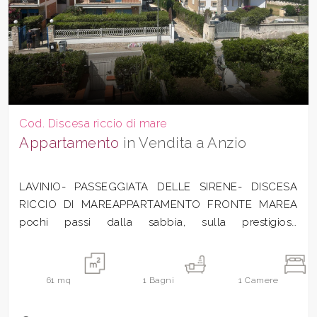
Cod. Discesa riccio di mare
Appartamento
in Vendita a Anzio
LAVINIO- PASSEGGIATA DELLE SIRENE- DISCESA
RICCIO DI MAREAPPARTAMENTO FRONTE MAREA
pochi passi dalla sabbia, sulla prestigiosa
Passeggiata...
61
mq
1
Bagni
1
Camere