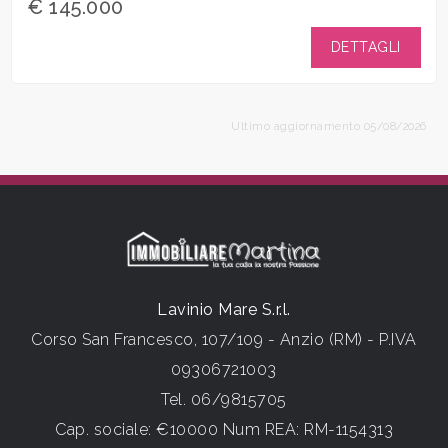
€ 145.000
DETTAGLI
Ultimo aggiornamento 05/08/2026
Lavinio Mare S.r.l.
Corso San Francesco, 107/109 - Anzio (RM) - P.IVA
09306721003
Tel.
06/9815705
Cap. sociale: €10000 Num REA: RM-1154313