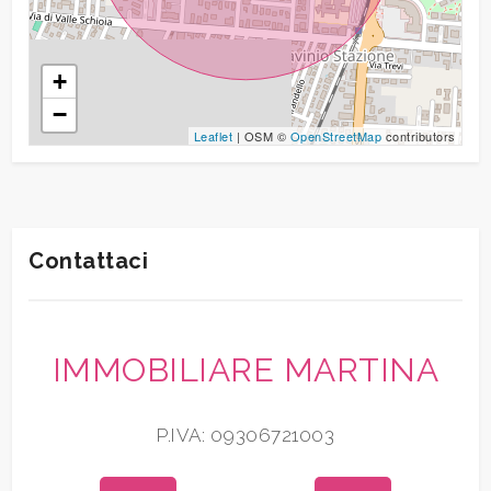
Arredato
+
Nuova costruzione
−
Leaflet
| OSM ©
OpenStreetMap
contributors
Lusso
Contattaci
IMMOBILIARE MARTINA
P.IVA: 09306721003