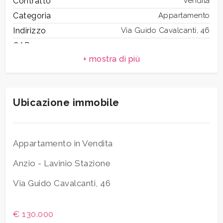
Contratto
Vendita
Categoria
Appartamento
Indirizzo
Via Guido Cavalcanti, 46
Camere
CAP
42
minime
Comune
Anzio
Zona
Lavinio Stazione
Qualsiasi
Totale mq
95 mq
Ubicazione immobile
1
Camere
2
Bagni
1
2
Locali
3
Appartamento in Vendita
Piano
Piano terra
3
Anzio - Lavinio Stazione
Piani totali
2
Stato attuale
Libero al rogito
Via Guido Cavalcanti, 46
4
Posizione
Centrale
€ 130.000
5