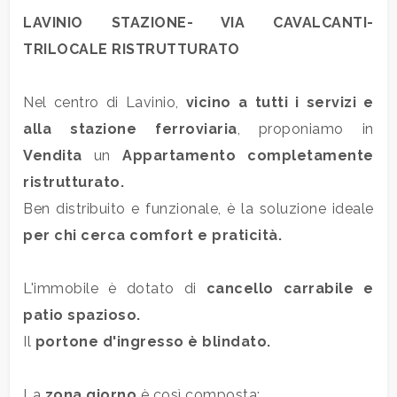
Prezzo
LAVINIO STAZIONE- VIA CAVALCANTI-
TRILOCALE RISTRUTTURATO
Nel centro di Lavinio,
vicino a tutti i servizi e
alla stazione ferroviaria
, proponiamo in
Vendita
un
Appartamento
completamente
Totale
ristrutturato.
mq
Ben distribuito e funzionale, è la soluzione ideale
per chi cerca comfort e praticità.
L'immobile è dotato di
cancello carrabile e
patio spazioso.
Il
portone d'ingresso è blindato.
Locali
minimi
La
zona giorno
è così composta: