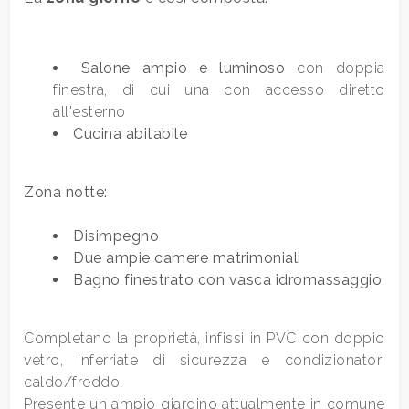
Qualsiasi
Salone ampio e luminoso
con doppia
finestra, di cui una con accesso diretto
1
all'esterno
Cucina abitabile
2
Zona notte:
3
Disimpegno
4
Due ampie camere matrimoniali
Bagno finestrato con vasca idromassaggio
5
Completano la proprietà, infissi in PVC con doppio
5+
vetro, inferriate di sicurezza e condizionatori
caldo/freddo.
Presente un ampio giardino attualmente in comune