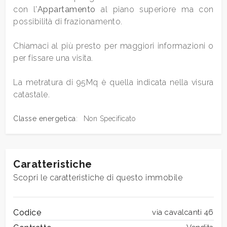
Bagni
con l'
Appartamento
al piano superiore ma con
possibilità di frazionamento.
minimi
Chiamaci al più presto per maggiori informazioni o
Qualsiasi
per fissare una visita.
1
La metratura di 95Mq è quella indicata nella visura
catastale.
2
Classe energetica
:
Non Specificato
3
Caratteristiche
4
Scopri le caratteristiche di questo immobile
5
Codice
via cavalcanti 46
5+